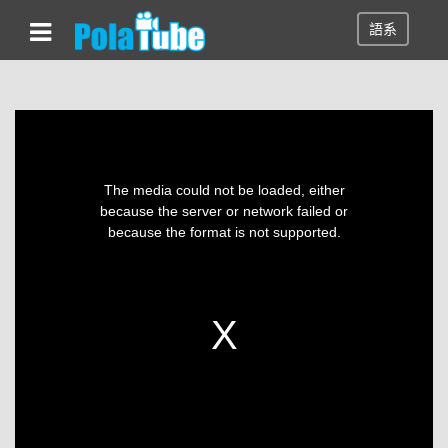
語系
This
is
a
The media could not be loaded, either
modal
window.
because the server or network failed or
because the format is not supported.