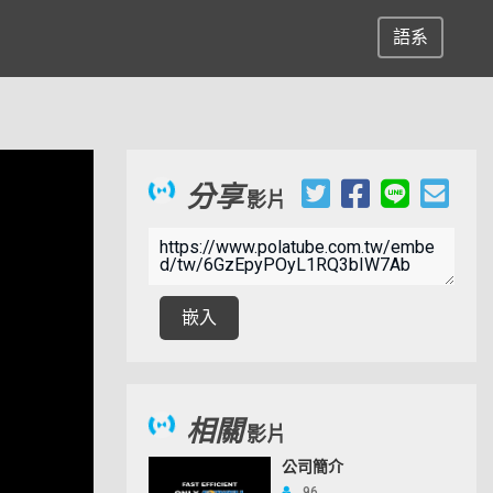
語系
分享
影片
嵌入
相關
影片
公司簡介
96