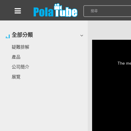
全部分類
疑難排解
This
產品
is
a
The med
modal
公司簡介
window.
展覽